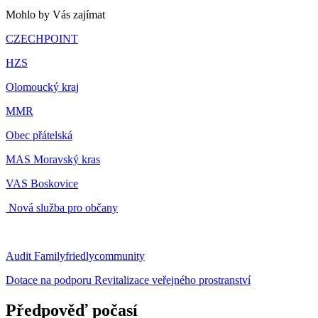
Mohlo by Vás zajímat
CZECHPOINT
HZS
Olomoucký kraj
MMR
Obec přátelská
MAS Moravský kras
VAS Boskovice
Nová služba pro občany
Audit Familyfriedlycommunity
Dotace na podporu Revitalizace veřejného prostranství
Předpověď počasí