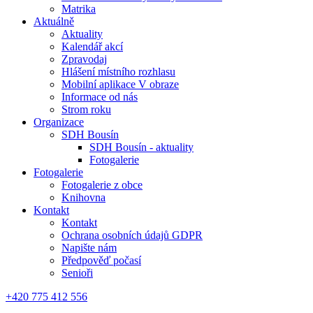
Matrika
Aktuálně
Aktuality
Kalendář akcí
Zpravodaj
Hlášení místního rozhlasu
Mobilní aplikace V obraze
Informace od nás
Strom roku
Organizace
SDH Bousín
SDH Bousín - aktuality
Fotogalerie
Fotogalerie
Fotogalerie z obce
Knihovna
Kontakt
Kontakt
Ochrana osobních údajů GDPR
Napište nám
Předpověď počasí
Senioři
+420 775 412 556