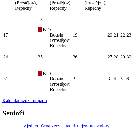
(Prostějov),
(Prostějov),
(Prostějov),
Repechy
Repechy
Repechy
18
BIO
17
Bousín
19
20
21
22
23
(Prostějov),
Repechy
24
25
26
27
28
29
30
1
BIO
31
Bousín
2
3
4
5
6
(Prostějov),
Repechy
Kalendář svozu odpadu
Senioři
Zjednodušená verze stránek nejen pro seniory