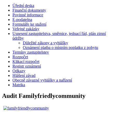
Úřední deska
Finanční dokumenty
Povinné informace
E-podatelna
Formuláře ke stažení
Veřejné zakázky
Usnesení zastupitelstva, směrnice, jednací řád, plán zimní
údržby
Důležité zákony a vyhlášky
Oznámení platba o místním poplatku z pobytu
Termíny zastupitelstev
Rozpočet
Klikací rozpočet
Registr oznámení
Odkazy
Hlášení závad
Obecně závazné vyhlášky a nařízení
Matrika
Audit Familyfriedlycommunity