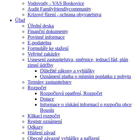
Vodovody - VAS Boskovice
Audit Familyfriendlycommunity
Krizové řízení - ochrana obyvatelstva
Úřad
Úřední deska
Finanční dokumenty
Povinné informace
E-podatelna
Formuláře ke stažení
Veřejné zakázky
Usnesení zastupitelstva, směrnice, jednací řád, plán
zimní údržby
Důležité zákony a vyhlášky
Oznámení platba o místním poplatku z pobytu
Termíny zastupitelstev
Rozpočet
Rozpočtová opatření, Rozpočet
Dotace
Informace o získání informací o rozpočtu obce
Bousín
Klikací rozpočet
Registr oznámení
Odkazy
Hlášení závad
Obecně závazné vyhlášky a nařízení