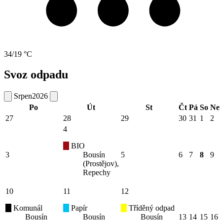
34/19 °C
Svoz odpadu
Srpen
2026
Po
Út
St
Čt
Pá
So
Ne
27
28
29
30
31
1
2
4
BIO
3
Bousín
5
6
7
8
9
(Prostějov),
Repechy
10
11
12
Komunál
Papír
Tříděný odpad
Bousín
Bousín
Bousín
13
14
15
16