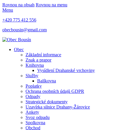
Rovnou na obsah
Rovnou na menu
Menu
+420 775 412 556
obecbousin@gmail.com
Obec
Základní informace
Znak a prapor
Knihovna
Vysídlení Drahanské vrchoviny
Služby
Balíkovna
Poplatky
Ochrana osobních údajů GDPR
Odpady
Strategické dokumenty
Uzavírka silnice Drahany-Žárovice
Ankety
Svoz odpadu
Spolkovna
Obchod