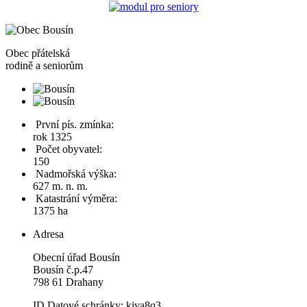
Obec
přátelská
rodině a seniorům
První pís. zmínka:
rok 1325
Počet obyvatel:
150
Nadmořská výška:
627 m. n. m.
Katastrání výměra:
1375 ha
Adresa
Obecní úřad Bousín
Bousín č.p.47
798 61 Drahany
ID Datové schránky: kiva8q3