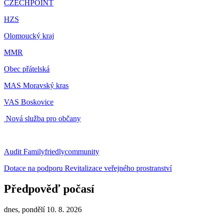
CZECHPOINT
HZS
Olomoucký kraj
MMR
Obec přátelská
MAS Moravský kras
VAS Boskovice
Nová služba pro občany
Audit Familyfriedlycommunity
Dotace na podporu Revitalizace veřejného prostranství
Předpověď počasí
dnes, pondělí 10. 8. 2026