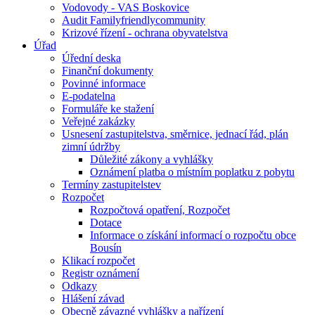
Vodovody - VAS Boskovice
Audit Familyfriendlycommunity
Krizové řízení - ochrana obyvatelstva
Úřad
Úřední deska
Finanční dokumenty
Povinné informace
E-podatelna
Formuláře ke stažení
Veřejné zakázky
Usnesení zastupitelstva, směrnice, jednací řád, plán
zimní údržby
Důležité zákony a vyhlášky
Oznámení platba o místním poplatku z pobytu
Termíny zastupitelstev
Rozpočet
Rozpočtová opatření, Rozpočet
Dotace
Informace o získání informací o rozpočtu obce
Bousín
Klikací rozpočet
Registr oznámení
Odkazy
Hlášení závad
Obecně závazné vyhlášky a nařízení