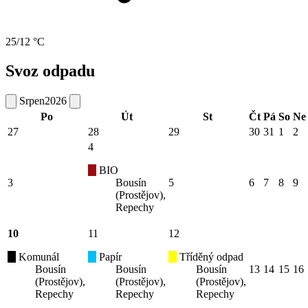
25/12 °C
Svoz odpadu
Srpen
2026
Po
Út
St
Čt
Pá
So
Ne
27
28
29
30
31
1
2
4
BIO
3
Bousín
5
6
7
8
9
(Prostějov),
Repechy
10
11
12
Komunál
Papír
Tříděný odpad
Bousín
Bousín
Bousín
13
14
15
16
(Prostějov),
(Prostějov),
(Prostějov),
Repechy
Repechy
Repechy