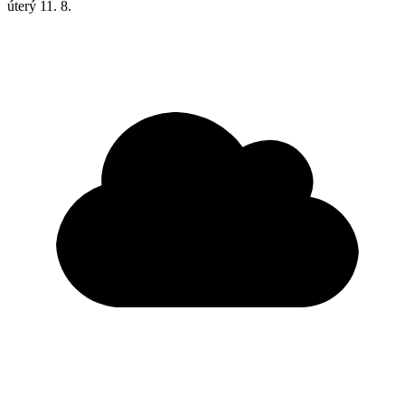
úterý
11. 8.