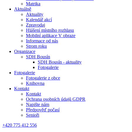
Matrika
Aktuálně
Aktuality
Kalendář akcí
Zpravodaj
Hlášení místního rozhlasu
Mobilní aplikace V obraze
Informace od nás
Strom roku
Organizace
SDH Bousín
SDH Bousín - aktuality
Fotogalerie
Fotogalerie
Fotogalerie z obce
Knihovna
Kontakt
Kontakt
Ochrana osobních údajů GDPR
Napište nám
Předpověď počasí
Senioři
+420 775 412 556