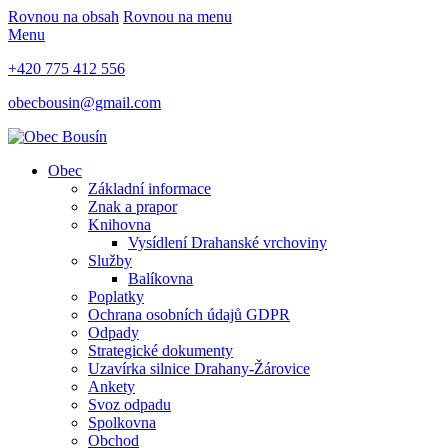
Rovnou na obsah
Rovnou na menu
Menu
+420 775 412 556
obecbousin@gmail.com
Obec
Základní informace
Znak a prapor
Knihovna
Vysídlení Drahanské vrchoviny
Služby
Balíkovna
Poplatky
Ochrana osobních údajů GDPR
Odpady
Strategické dokumenty
Uzavírka silnice Drahany-Žárovice
Ankety
Svoz odpadu
Spolkovna
Obchod