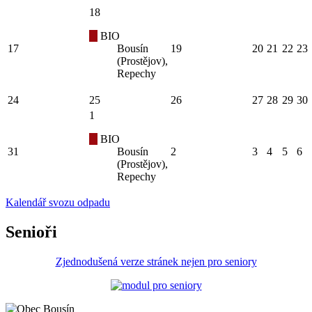
18
BIO
17
Bousín
19
20
21
22
23
(Prostějov),
Repechy
24
25
26
27
28
29
30
1
BIO
31
Bousín
2
3
4
5
6
(Prostějov),
Repechy
Kalendář svozu odpadu
Senioři
Zjednodušená verze stránek nejen pro seniory