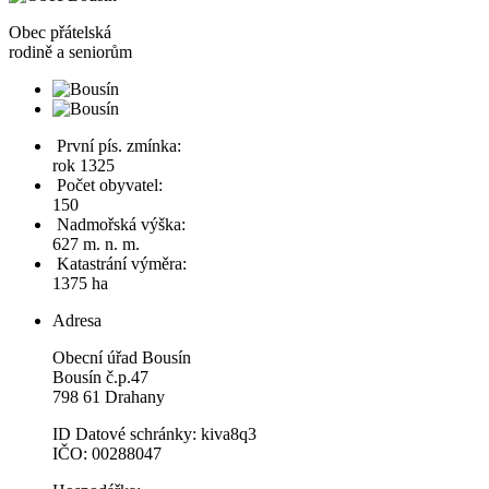
Obec
přátelská
rodině a seniorům
První pís. zmínka:
rok 1325
Počet obyvatel:
150
Nadmořská výška:
627 m. n. m.
Katastrání výměra:
1375 ha
Adresa
Obecní úřad Bousín
Bousín č.p.47
798 61 Drahany
ID Datové schránky: kiva8q3
IČO: 00288047