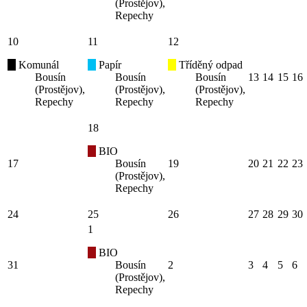
(Prostějov),
Repechy
10
11
12
Komunál
Papír
Tříděný odpad
Bousín
Bousín
Bousín
13
14
15
16
(Prostějov),
(Prostějov),
(Prostějov),
Repechy
Repechy
Repechy
18
BIO
17
Bousín
19
20
21
22
23
(Prostějov),
Repechy
24
25
26
27
28
29
30
1
BIO
31
Bousín
2
3
4
5
6
(Prostějov),
Repechy