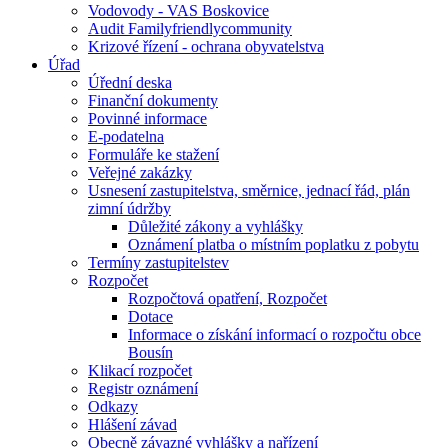
Vodovody - VAS Boskovice
Audit Familyfriendlycommunity
Krizové řízení - ochrana obyvatelstva
Úřad
Úřední deska
Finanční dokumenty
Povinné informace
E-podatelna
Formuláře ke stažení
Veřejné zakázky
Usnesení zastupitelstva, směrnice, jednací řád, plán
zimní údržby
Důležité zákony a vyhlášky
Oznámení platba o místním poplatku z pobytu
Termíny zastupitelstev
Rozpočet
Rozpočtová opatření, Rozpočet
Dotace
Informace o získání informací o rozpočtu obce
Bousín
Klikací rozpočet
Registr oznámení
Odkazy
Hlášení závad
Obecně závazné vyhlášky a nařízení