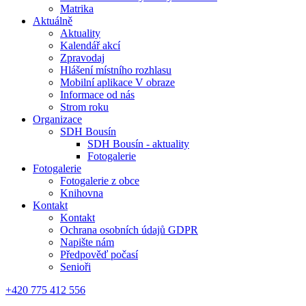
Matrika
Aktuálně
Aktuality
Kalendář akcí
Zpravodaj
Hlášení místního rozhlasu
Mobilní aplikace V obraze
Informace od nás
Strom roku
Organizace
SDH Bousín
SDH Bousín - aktuality
Fotogalerie
Fotogalerie
Fotogalerie z obce
Knihovna
Kontakt
Kontakt
Ochrana osobních údajů GDPR
Napište nám
Předpověď počasí
Senioři
+420 775 412 556