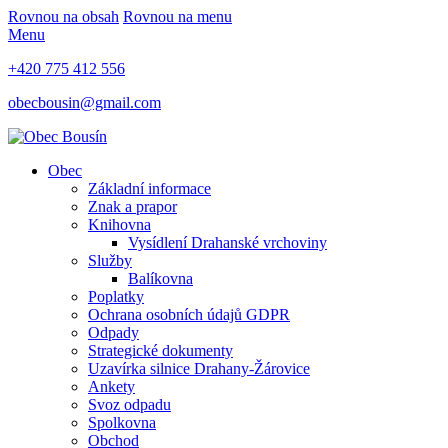
Rovnou na obsah
Rovnou na menu
Menu
+420 775 412 556
obecbousin@gmail.com
Obec
Základní informace
Znak a prapor
Knihovna
Vysídlení Drahanské vrchoviny
Služby
Balíkovna
Poplatky
Ochrana osobních údajů GDPR
Odpady
Strategické dokumenty
Uzavírka silnice Drahany-Žárovice
Ankety
Svoz odpadu
Spolkovna
Obchod