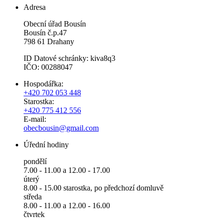
Adresa
Obecní úřad Bousín
Bousín č.p.47
798 61 Drahany
ID Datové schránky: kiva8q3
IČO: 00288047
Hospodářka:
+420 702 053 448
Starostka:
+420 775 412 556
E-mail:
obecbousin@gmail.com
Úřední hodiny
pondělí
7.00 - 11.00 a 12.00 - 17.00
úterý
8.00 - 15.00 starostka, po předchozí domluvě
středa
8.00 - 11.00 a 12.00 - 16.00
čtvrtek