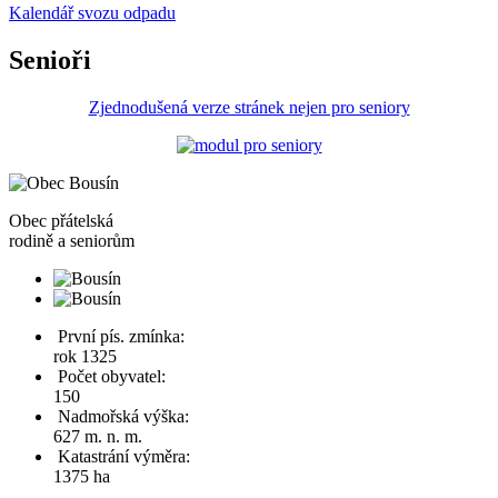
Kalendář svozu odpadu
Senioři
Zjednodušená verze stránek nejen pro seniory
Obec
přátelská
rodině a seniorům
První pís. zmínka:
rok 1325
Počet obyvatel:
150
Nadmořská výška:
627 m. n. m.
Katastrání výměra:
1375 ha