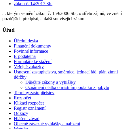
zákon č. 14/2017 Sb.
... kterým se mění zákon č. 159/2006 Sb., o střetu zájmů, ve znění
pozdějších předpisů, a další související zákon
Úřad
Úřední deska
Finanční dokumenty
Povinné informace
E-podatelna
Formuláře ke stažení
Veřejné zakázky
Usnesení zastupitelstva, směrnice, jednací řád, plán zimní
údržby
Důležité zákony a vyhlášky
Oznámení platba o místním poplatku z pobytu
Termíny zastupitelstev
Rozpočet
Klikací rozpočet
Registr oznámení
Odkazy
Hlášení závad
Obecně závazné vyhlášky a nařízení
Matrika