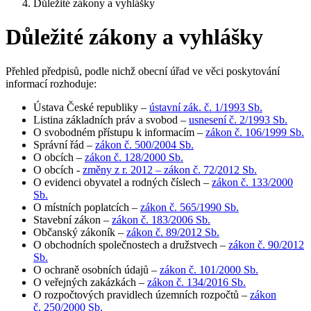
Důležité zákony a vyhlášky
Důležité zákony a vyhlášky
Přehled předpisů, podle nichž obecní úřad ve věci poskytování
informací rozhoduje:
Ústava České republiky –
ústavní zák. č. 1/1993 Sb.
Listina základních práv a svobod –
usnesení č. 2/1993 Sb.
O svobodném přístupu k informacím –
zákon č. 106/1999 Sb.
Správní řád –
zákon č. 500/2004 Sb.
O obcích –
zákon č. 128/2000 Sb.
O obcích -
změny z r. 2012 – zákon č. 72/2012 Sb.
O evidenci obyvatel a rodných číslech –
zákon č. 133/2000
Sb.
O místních poplatcích –
zákon č. 565/1990 Sb.
Stavební zákon –
zákon č. 183/2006 Sb.
Občanský zákoník –
zákon č. 89/2012 Sb.
O obchodních společnostech a družstvech –
zákon č. 90/2012
Sb.
O ochraně osobních údajů –
zákon č. 101/2000 Sb.
O veřejných zakázkách –
zákon č. 134/2016 Sb.
O rozpočtových pravidlech územních rozpočtů –
zákon
č. 250/2000 Sb.