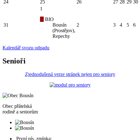
24
25
26
27
28
29
30
1
BIO
31
Bousín
2
3
4
5
6
(Prostějov),
Repechy
Kalendář svozu odpadu
Senioři
Zjednodušená verze stránek nejen pro seniory
Obec
přátelská
rodině a seniorům
První pís. zmínka: