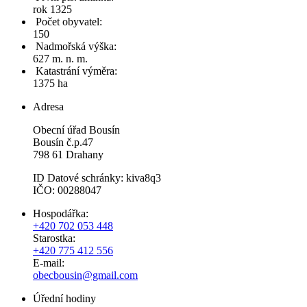
rok 1325
Počet obyvatel:
150
Nadmořská výška:
627 m. n. m.
Katastrání výměra:
1375 ha
Adresa
Obecní úřad Bousín
Bousín č.p.47
798 61 Drahany
ID Datové schránky: kiva8q3
IČO: 00288047
Hospodářka:
+420 702 053 448
Starostka:
+420 775 412 556
E-mail:
obecbousin@gmail.com
Úřední hodiny