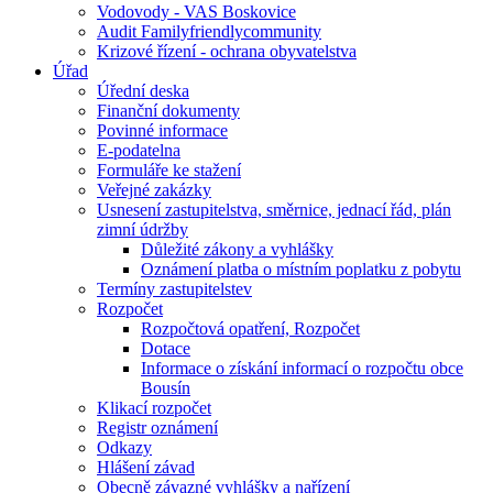
Vodovody - VAS Boskovice
Audit Familyfriendlycommunity
Krizové řízení - ochrana obyvatelstva
Úřad
Úřední deska
Finanční dokumenty
Povinné informace
E-podatelna
Formuláře ke stažení
Veřejné zakázky
Usnesení zastupitelstva, směrnice, jednací řád, plán
zimní údržby
Důležité zákony a vyhlášky
Oznámení platba o místním poplatku z pobytu
Termíny zastupitelstev
Rozpočet
Rozpočtová opatření, Rozpočet
Dotace
Informace o získání informací o rozpočtu obce
Bousín
Klikací rozpočet
Registr oznámení
Odkazy
Hlášení závad
Obecně závazné vyhlášky a nařízení