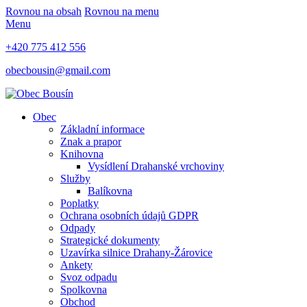
Rovnou na obsah
Rovnou na menu
Menu
+420 775 412 556
obecbousin@gmail.com
Obec
Základní informace
Znak a prapor
Knihovna
Vysídlení Drahanské vrchoviny
Služby
Balíkovna
Poplatky
Ochrana osobních údajů GDPR
Odpady
Strategické dokumenty
Uzavírka silnice Drahany-Žárovice
Ankety
Svoz odpadu
Spolkovna
Obchod