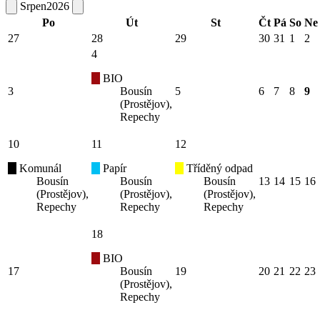
Srpen
2026
Po
Út
St
Čt
Pá
So
Ne
27
28
29
30
31
1
2
4
BIO
3
Bousín
5
6
7
8
9
(Prostějov),
Repechy
10
11
12
Komunál
Papír
Tříděný odpad
Bousín
Bousín
Bousín
13
14
15
16
(Prostějov),
(Prostějov),
(Prostějov),
Repechy
Repechy
Repechy
18
BIO
17
Bousín
19
20
21
22
23
(Prostějov),
Repechy