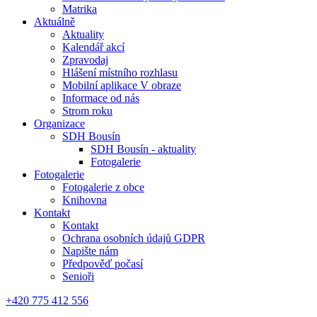
Matrika
Aktuálně
Aktuality
Kalendář akcí
Zpravodaj
Hlášení místního rozhlasu
Mobilní aplikace V obraze
Informace od nás
Strom roku
Organizace
SDH Bousín
SDH Bousín - aktuality
Fotogalerie
Fotogalerie
Fotogalerie z obce
Knihovna
Kontakt
Kontakt
Ochrana osobních údajů GDPR
Napište nám
Předpověď počasí
Senioři
+420 775 412 556