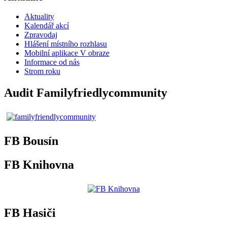
Aktuality
Kalendář akcí
Zpravodaj
Hlášení místního rozhlasu
Mobilní aplikace V obraze
Informace od nás
Strom roku
Audit Familyfriedlycommunity
FB Bousín
FB Knihovna
FB Hasiči