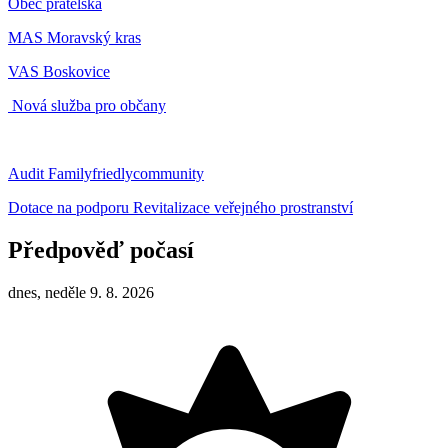
Obec přátelská
MAS Moravský kras
VAS Boskovice
Nová služba pro občany
Audit Familyfriedlycommunity
Dotace na podporu Revitalizace veřejného prostranství
Předpověď počasí
dnes, neděle 9. 8. 2026