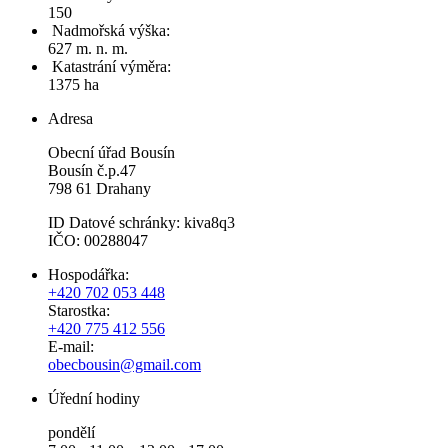
150
Nadmořská výška:
627 m. n. m.
Katastrání výměra:
1375 ha
Adresa
Obecní úřad Bousín
Bousín č.p.47
798 61 Drahany
ID Datové schránky: kiva8q3
IČO: 00288047
Hospodářka:
+420 702 053 448
Starostka:
+420 775 412 556
E-mail:
obecbousin@gmail.com
Úřední hodiny
pondělí