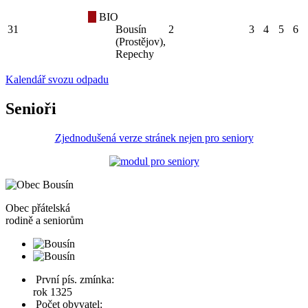
BIO
31
Bousín
2
3
4
5
6
(Prostějov),
Repechy
Kalendář svozu odpadu
Senioři
Zjednodušená verze stránek nejen pro seniory
Obec
přátelská
rodině a seniorům
První pís. zmínka:
rok 1325
Počet obyvatel: