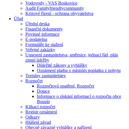
Vodovody - VAS Boskovice
Audit Familyfriendlycommunity
Krizové řízení - ochrana obyvatelstva
Úřad
Úřední deska
Finanční dokumenty
Povinné informace
E-podatelna
Formuláře ke stažení
Veřejné zakázky
Usnesení zastupitelstva, směrnice, jednací řád, plán
zimní údržby
Důležité zákony a vyhlášky
Oznámení platba o místním poplatku z pobytu
Termíny zastupitelstev
Rozpočet
Rozpočtová opatření, Rozpočet
Dotace
Informace o získání informací o rozpočtu obce
Bousín
Klikací rozpočet
Registr oznámení
Odkazy
Hlášení závad
Obecně závazné vyhlášky a nařízení