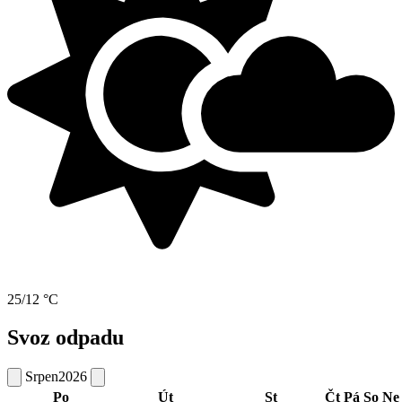
25/12 °C
Svoz odpadu
Srpen
2026
Po
Út
St
Čt
Pá
So
Ne