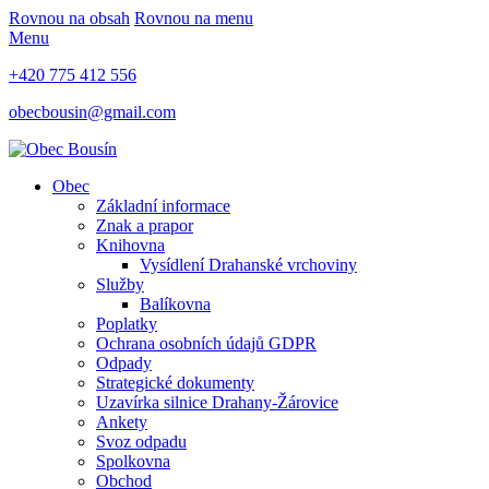
Rovnou na obsah
Rovnou na menu
Menu
+420 775 412 556
obecbousin@gmail.com
Obec
Základní informace
Znak a prapor
Knihovna
Vysídlení Drahanské vrchoviny
Služby
Balíkovna
Poplatky
Ochrana osobních údajů GDPR
Odpady
Strategické dokumenty
Uzavírka silnice Drahany-Žárovice
Ankety
Svoz odpadu
Spolkovna
Obchod