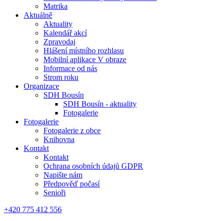
Matrika
Aktuálně
Aktuality
Kalendář akcí
Zpravodaj
Hlášení místního rozhlasu
Mobilní aplikace V obraze
Informace od nás
Strom roku
Organizace
SDH Bousín
SDH Bousín - aktuality
Fotogalerie
Fotogalerie
Fotogalerie z obce
Knihovna
Kontakt
Kontakt
Ochrana osobních údajů GDPR
Napište nám
Předpověď počasí
Senioři
+420 775 412 556