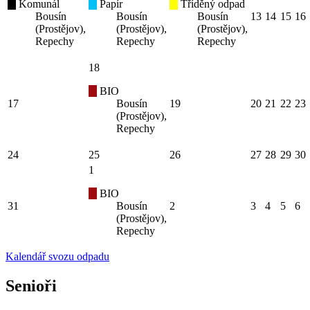
Komunál
Papír
Tříděný odpad
Bousín
Bousín
Bousín
13
14
15
16
(Prostějov),
(Prostějov),
(Prostějov),
Repechy
Repechy
Repechy
18
BIO
17
Bousín
19
20
21
22
23
(Prostějov),
Repechy
24
25
26
27
28
29
30
1
BIO
31
Bousín
2
3
4
5
6
(Prostějov),
Repechy
Kalendář svozu odpadu
Senioři