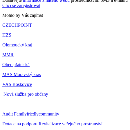
Dostávejte
informace z našeho webu
prostřednictvím SMS a e-mailů
Chci se zaregistrovat
Mohlo by Vás zajímat
CZECHPOINT
HZS
Olomoucký kraj
MMR
Obec přátelská
MAS Moravský kras
VAS Boskovice
Nová služba pro občany
Audit Familyfriedlycommunity
Dotace na podporu Revitalizace veřejného prostranství