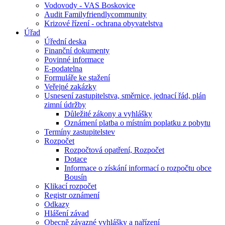
Vodovody - VAS Boskovice
Audit Familyfriendlycommunity
Krizové řízení - ochrana obyvatelstva
Úřad
Úřední deska
Finanční dokumenty
Povinné informace
E-podatelna
Formuláře ke stažení
Veřejné zakázky
Usnesení zastupitelstva, směrnice, jednací řád, plán
zimní údržby
Důležité zákony a vyhlášky
Oznámení platba o místním poplatku z pobytu
Termíny zastupitelstev
Rozpočet
Rozpočtová opatření, Rozpočet
Dotace
Informace o získání informací o rozpočtu obce
Bousín
Klikací rozpočet
Registr oznámení
Odkazy
Hlášení závad
Obecně závazné vyhlášky a nařízení