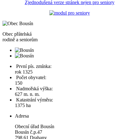
Zjednodušená verze stránek nejen pro seniory
Obec
přátelská
rodině a seniorům
První pís. zmínka:
rok 1325
Počet obyvatel:
150
Nadmořská výška:
627 m. n. m.
Katastrání výměra:
1375 ha
Adresa
Obecní úřad Bousín
Bousín č.p.47
798 61 Drahany