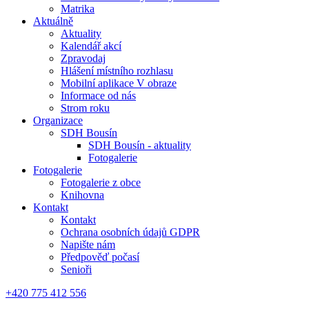
Matrika
Aktuálně
Aktuality
Kalendář akcí
Zpravodaj
Hlášení místního rozhlasu
Mobilní aplikace V obraze
Informace od nás
Strom roku
Organizace
SDH Bousín
SDH Bousín - aktuality
Fotogalerie
Fotogalerie
Fotogalerie z obce
Knihovna
Kontakt
Kontakt
Ochrana osobních údajů GDPR
Napište nám
Předpověď počasí
Senioři
+420 775 412 556