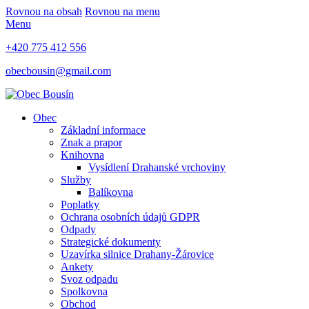
Rovnou na obsah
Rovnou na menu
Menu
+420 775 412 556
obecbousin@gmail.com
Obec
Základní informace
Znak a prapor
Knihovna
Vysídlení Drahanské vrchoviny
Služby
Balíkovna
Poplatky
Ochrana osobních údajů GDPR
Odpady
Strategické dokumenty
Uzavírka silnice Drahany-Žárovice
Ankety
Svoz odpadu
Spolkovna
Obchod