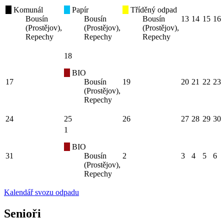
Komunál
Papír
Tříděný odpad
Bousín
Bousín
Bousín
13
14
15
16
(Prostějov),
(Prostějov),
(Prostějov),
Repechy
Repechy
Repechy
18
BIO
17
Bousín
19
20
21
22
23
(Prostějov),
Repechy
24
25
26
27
28
29
30
1
BIO
31
Bousín
2
3
4
5
6
(Prostějov),
Repechy
Kalendář svozu odpadu
Senioři