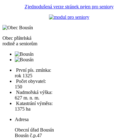
Zjednodušená verze stránek nejen pro seniory
Obec
přátelská
rodině a seniorům
První pís. zmínka:
rok 1325
Počet obyvatel:
150
Nadmořská výška:
627 m. n. m.
Katastrání výměra:
1375 ha
Adresa
Obecní úřad Bousín
Bousín č.p.47