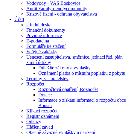
Vodovody - VAS Boskovice
Audit Familyfriendlycommunity
Krizové řízení - ochrana obyvatelstva
Úřad
Úřední deska
Finanční dokumenty
Povinné informace
E-podatelna
Formuláře ke stažení
Veřejné zakázky
Usnesení zastupitelstva, směrnice, jednací řád, plán
zimní údržby
Důležité zákony a vyhlášky
Oznámení platba o místním poplatku z pobytu
Termíny zastupitelstev
Rozpočet
Rozpočtová opatření, Rozpočet
Dotace
Informace o získání informací o rozpočtu obce
Bousín
Klikací rozpočet
Registr oznámení
Odkazy
Hlášení závad
Obecně závazné vyhlášky a nařízení