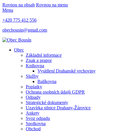
Rovnou na obsah
Rovnou na menu
Menu
+420 775 412 556
obecbousin@gmail.com
Obec
Základní informace
Znak a prapor
Knihovna
Vysídlení Drahanské vrchoviny
Služby
Balíkovna
Poplatky
Ochrana osobních údajů GDPR
Odpady
Strategické dokumenty
Uzavírka silnice Drahany-Žárovice
Ankety
Svoz odpadu
Spolkovna
Obchod