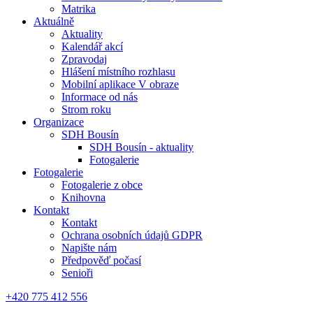
Matrika
Aktuálně
Aktuality
Kalendář akcí
Zpravodaj
Hlášení místního rozhlasu
Mobilní aplikace V obraze
Informace od nás
Strom roku
Organizace
SDH Bousín
SDH Bousín - aktuality
Fotogalerie
Fotogalerie
Fotogalerie z obce
Knihovna
Kontakt
Kontakt
Ochrana osobních údajů GDPR
Napište nám
Předpověď počasí
Senioři
+420 775 412 556