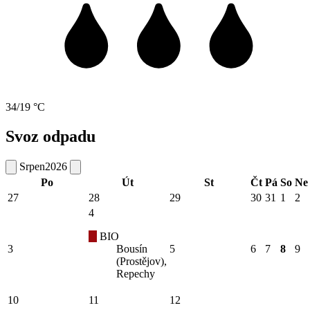
34/19 °C
Svoz odpadu
Srpen
2026
Po
Út
St
Čt
Pá
So
Ne
27
28
29
30
31
1
2
4
BIO
3
Bousín
5
6
7
8
9
(Prostějov),
Repechy
10
11
12