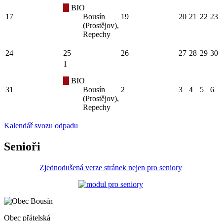
BIO
17
Bousín
19
20
21
22
23
(Prostějov),
Repechy
24
25
26
27
28
29
30
1
BIO
31
Bousín
2
3
4
5
6
(Prostějov),
Repechy
Kalendář svozu odpadu
Senioři
Zjednodušená verze stránek nejen pro seniory
Obec
přátelská