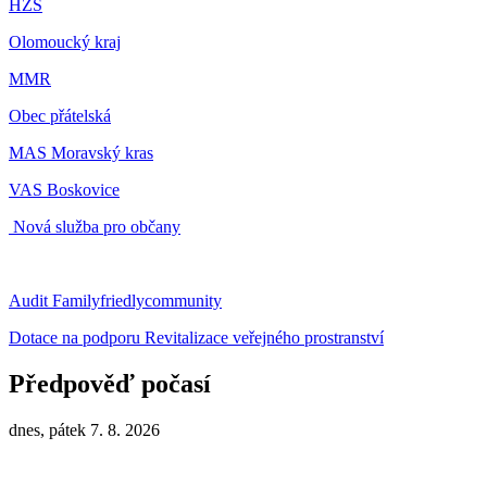
HZS
Olomoucký kraj
MMR
Obec přátelská
MAS Moravský kras
VAS Boskovice
Nová služba pro občany
Audit Familyfriedlycommunity
Dotace na podporu Revitalizace veřejného prostranství
Předpověď počasí
dnes, pátek 7. 8. 2026