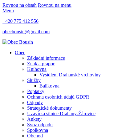
Rovnou na obsah
Rovnou na menu
Menu
+420 775 412 556
obecbousin@gmail.com
Obec
Základní informace
Znak a prapor
Knihovna
Vysídlení Drahanské vrchoviny
Služby
Balíkovna
Poplatky
Ochrana osobních údajů GDPR
Odpady
Strategické dokumenty
Uzavírka silnice Drahany-Žárovice
Ankety
Svoz odpadu
Spolkovna
Obchod