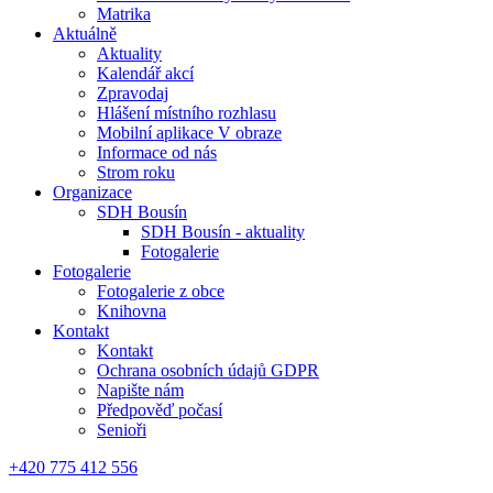
Matrika
Aktuálně
Aktuality
Kalendář akcí
Zpravodaj
Hlášení místního rozhlasu
Mobilní aplikace V obraze
Informace od nás
Strom roku
Organizace
SDH Bousín
SDH Bousín - aktuality
Fotogalerie
Fotogalerie
Fotogalerie z obce
Knihovna
Kontakt
Kontakt
Ochrana osobních údajů GDPR
Napište nám
Předpověď počasí
Senioři
+420 775 412 556