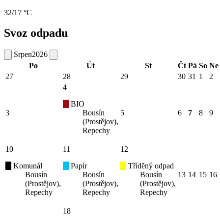
32/17 °C
Svoz odpadu
Srpen
2026
Po
Út
St
Čt
Pá
So
Ne
27
28
29
30
31
1
2
4
BIO
3
Bousín
5
6
7
8
9
(Prostějov),
Repechy
10
11
12
Komunál
Papír
Tříděný odpad
Bousín
Bousín
Bousín
13
14
15
16
(Prostějov),
(Prostějov),
(Prostějov),
Repechy
Repechy
Repechy
18