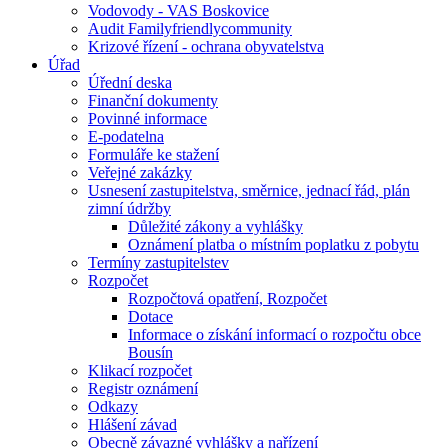
Vodovody - VAS Boskovice
Audit Familyfriendlycommunity
Krizové řízení - ochrana obyvatelstva
Úřad
Úřední deska
Finanční dokumenty
Povinné informace
E-podatelna
Formuláře ke stažení
Veřejné zakázky
Usnesení zastupitelstva, směrnice, jednací řád, plán
zimní údržby
Důležité zákony a vyhlášky
Oznámení platba o místním poplatku z pobytu
Termíny zastupitelstev
Rozpočet
Rozpočtová opatření, Rozpočet
Dotace
Informace o získání informací o rozpočtu obce
Bousín
Klikací rozpočet
Registr oznámení
Odkazy
Hlášení závad
Obecně závazné vyhlášky a nařízení