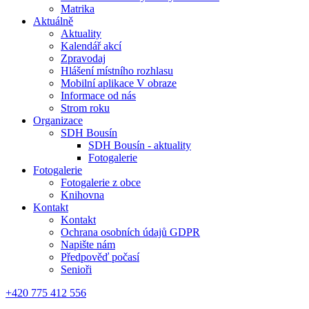
Matrika
Aktuálně
Aktuality
Kalendář akcí
Zpravodaj
Hlášení místního rozhlasu
Mobilní aplikace V obraze
Informace od nás
Strom roku
Organizace
SDH Bousín
SDH Bousín - aktuality
Fotogalerie
Fotogalerie
Fotogalerie z obce
Knihovna
Kontakt
Kontakt
Ochrana osobních údajů GDPR
Napište nám
Předpověď počasí
Senioři
+420 775 412 556