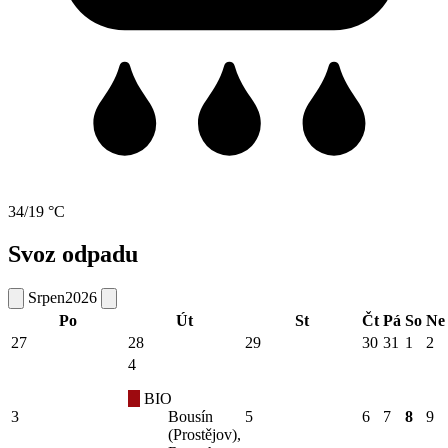
34/19 °C
Svoz odpadu
Srpen
2026
Po
Út
St
Čt
Pá
So
Ne
27
28
29
30
31
1
2
4
BIO
3
Bousín
5
6
7
8
9
(Prostějov),