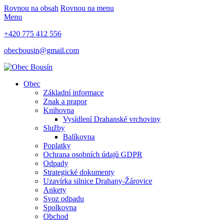
Rovnou na obsah
Rovnou na menu
Menu
+420 775 412 556
obecbousin@gmail.com
Obec
Základní informace
Znak a prapor
Knihovna
Vysídlení Drahanské vrchoviny
Služby
Balíkovna
Poplatky
Ochrana osobních údajů GDPR
Odpady
Strategické dokumenty
Uzavírka silnice Drahany-Žárovice
Ankety
Svoz odpadu
Spolkovna
Obchod