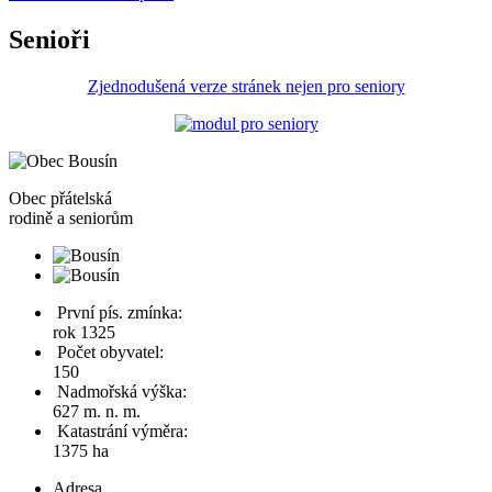
Senioři
Zjednodušená verze stránek nejen pro seniory
Obec
přátelská
rodině a seniorům
První pís. zmínka:
rok 1325
Počet obyvatel:
150
Nadmořská výška:
627 m. n. m.
Katastrání výměra:
1375 ha
Adresa