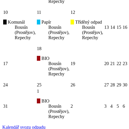
Repechy
10
11
12
Komunál
Papír
Tříděný odpad
Bousín
Bousín
Bousín
13
14
15
16
(Prostějov),
(Prostějov),
(Prostějov),
Repechy
Repechy
Repechy
18
BIO
17
Bousín
19
20
21
22
23
(Prostějov),
Repechy
24
25
26
27
28
29
30
1
BIO
31
Bousín
2
3
4
5
6
(Prostějov),
Repechy
Kalendář svozu odpadu