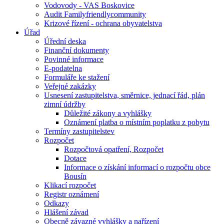
Vodovody - VAS Boskovice
Audit Familyfriendlycommunity
Krizové řízení - ochrana obyvatelstva
Úřad
Úřední deska
Finanční dokumenty
Povinné informace
E-podatelna
Formuláře ke stažení
Veřejné zakázky
Usnesení zastupitelstva, směrnice, jednací řád, plán
zimní údržby
Důležité zákony a vyhlášky
Oznámení platba o místním poplatku z pobytu
Termíny zastupitelstev
Rozpočet
Rozpočtová opatření, Rozpočet
Dotace
Informace o získání informací o rozpočtu obce
Bousín
Klikací rozpočet
Registr oznámení
Odkazy
Hlášení závad
Obecně závazné vyhlášky a nařízení