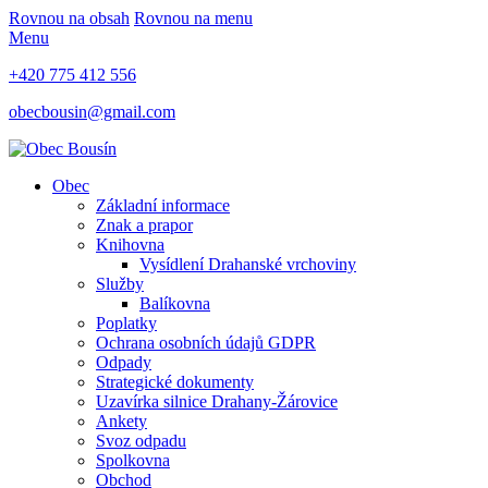
Rovnou na obsah
Rovnou na menu
Menu
+420 775 412 556
obecbousin@gmail.com
Obec
Základní informace
Znak a prapor
Knihovna
Vysídlení Drahanské vrchoviny
Služby
Balíkovna
Poplatky
Ochrana osobních údajů GDPR
Odpady
Strategické dokumenty
Uzavírka silnice Drahany-Žárovice
Ankety
Svoz odpadu
Spolkovna
Obchod