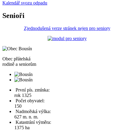
Kalendář svozu odpadu
Senioři
Zjednodušená verze stránek nejen pro seniory
Obec
přátelská
rodině a seniorům
První pís. zmínka:
rok 1325
Počet obyvatel:
150
Nadmořská výška:
627 m. n. m.
Katastrání výměra:
1375 ha