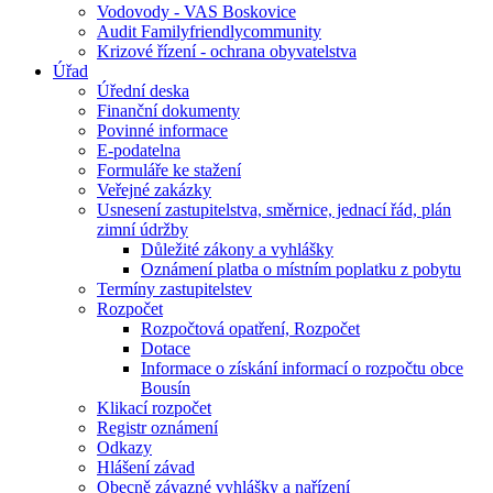
Vodovody - VAS Boskovice
Audit Familyfriendlycommunity
Krizové řízení - ochrana obyvatelstva
Úřad
Úřední deska
Finanční dokumenty
Povinné informace
E-podatelna
Formuláře ke stažení
Veřejné zakázky
Usnesení zastupitelstva, směrnice, jednací řád, plán
zimní údržby
Důležité zákony a vyhlášky
Oznámení platba o místním poplatku z pobytu
Termíny zastupitelstev
Rozpočet
Rozpočtová opatření, Rozpočet
Dotace
Informace o získání informací o rozpočtu obce
Bousín
Klikací rozpočet
Registr oznámení
Odkazy
Hlášení závad
Obecně závazné vyhlášky a nařízení