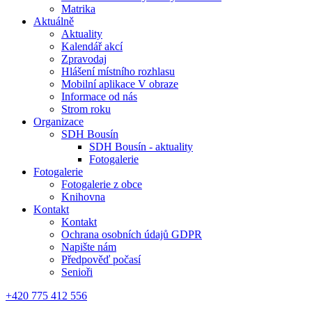
Matrika
Aktuálně
Aktuality
Kalendář akcí
Zpravodaj
Hlášení místního rozhlasu
Mobilní aplikace V obraze
Informace od nás
Strom roku
Organizace
SDH Bousín
SDH Bousín - aktuality
Fotogalerie
Fotogalerie
Fotogalerie z obce
Knihovna
Kontakt
Kontakt
Ochrana osobních údajů GDPR
Napište nám
Předpověď počasí
Senioři
+420 775 412 556