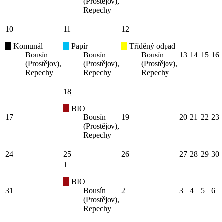
(Prostějov),
Repechy
10
11
12
Komunál
Papír
Tříděný odpad
Bousín
Bousín
Bousín
13
14
15
16
(Prostějov),
(Prostějov),
(Prostějov),
Repechy
Repechy
Repechy
18
BIO
17
Bousín
19
20
21
22
23
(Prostějov),
Repechy
24
25
26
27
28
29
30
1
BIO
31
Bousín
2
3
4
5
6
(Prostějov),
Repechy