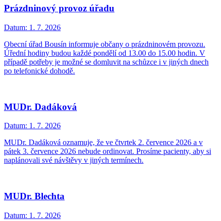
Prázdninový provoz úřadu
Datum:
1. 7. 2026
Obecní úřad Bousín informuje občany o prázdninovém provozu.
Úřední hodiny budou každé pondělí od 13.00 do 15.00 hodin. V
případě potřeby je možné se domluvit na schůzce i v jiných dnech
po telefonické dohodě.
MUDr. Dadáková
Datum:
1. 7. 2026
MUDr. Dadáková oznamuje, že ve čtvrtek 2. července 2026 a v
pátek 3. července 2026 nebude ordinovat. Prosíme pacienty, aby si
naplánovali své návštěvy v jiných termínech.
MUDr. Blechta
Datum:
1. 7. 2026