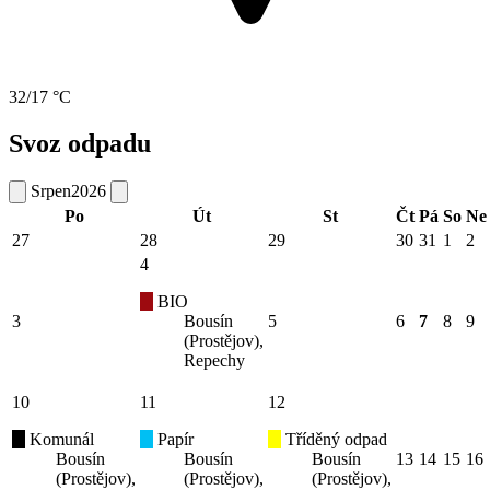
32/17 °C
Svoz odpadu
Srpen
2026
Po
Út
St
Čt
Pá
So
Ne
27
28
29
30
31
1
2
4
BIO
3
Bousín
5
6
7
8
9
(Prostějov),
Repechy
10
11
12
Komunál
Papír
Tříděný odpad
Bousín
Bousín
Bousín
13
14
15
16
(Prostějov),
(Prostějov),
(Prostějov),