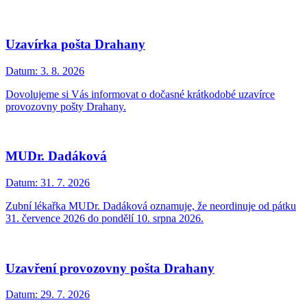
Uzavírka pošta Drahany
Datum:
3. 8. 2026
Dovolujeme si Vás informovat o dočasné krátkodobé uzavírce
provozovny pošty Drahany.
MUDr. Dadáková
Datum:
31. 7. 2026
Zubní lékařka MUDr. Dadáková oznamuje, že neordinuje od pátku
31. července 2026 do pondělí 10. srpna 2026.
Uzavření provozovny pošta Drahany
Datum:
29. 7. 2026