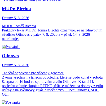
MUDr. Blechta
Datum:
5. 8. 2026
MUDr. Tomáš Blechta
Praktický lékař MUDr. Tomáš Blechta oznamuje, že na zdravotním
středisku Otinoves v pátek 7. 8. 2026 a v pátek 14. 8. 2026
neordinuje.
Otinoves
Datum:
5. 8. 2026
Taneční odpoledne pro všechny generace
Zveme všechny na taneční odpoledne, které se bude konat v sobotu
8. srpna od 16 hod ve sportovním areálu Otinoves. K tanci i k
poslechu zahraje skupina EFEKT, těšit se můžete na dobroty z grilu,
udírny a na zvěřinový guláš. Srdečně zvou Obec Otinoves, SDH
Otin