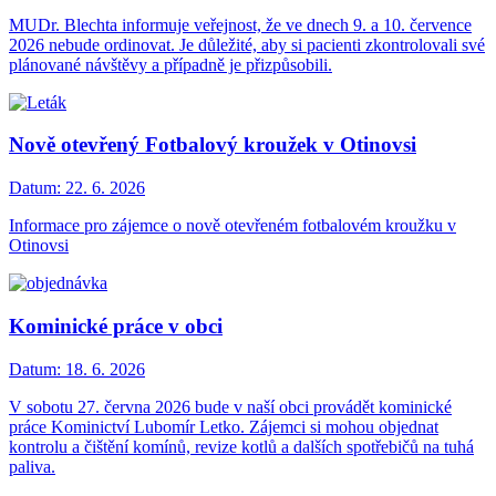
MUDr. Blechta informuje veřejnost, že ve dnech 9. a 10. července
2026 nebude ordinovat. Je důležité, aby si pacienti zkontrolovali své
plánované návštěvy a případně je přizpůsobili.
Nově otevřený Fotbalový kroužek v Otinovsi
Datum:
22. 6. 2026
Informace pro zájemce o nově otevřeném fotbalovém kroužku v
Otinovsi
Kominické práce v obci
Datum:
18. 6. 2026
V sobotu 27. června 2026 bude v naší obci provádět kominické
práce Kominictví Lubomír Letko. Zájemci si mohou objednat
kontrolu a čištění komínů, revize kotlů a dalších spotřebičů na tuhá
paliva.