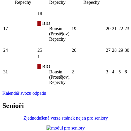
Repechy
Repechy
Repechy
18
BIO
17
Bousín
19
20
21
22
23
(Prostějov),
Repechy
24
25
26
27
28
29
30
1
BIO
31
Bousín
2
3
4
5
6
(Prostějov),
Repechy
Kalendář svozu odpadu
Senioři
Zjednodušená verze stránek nejen pro seniory