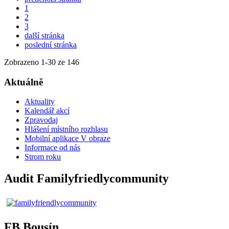
1
2
3
další stránka
poslední stránka
Zobrazeno
1
-
30
ze 146
Aktuálně
Aktuality
Kalendář akcí
Zpravodaj
Hlášení místního rozhlasu
Mobilní aplikace V obraze
Informace od nás
Strom roku
Audit Familyfriedlycommunity
FB Bousín