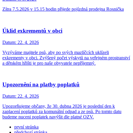
Zítra 7.5.2026 v 15.15 hodin přijede pojízdná prodejna Rosnička
Úklid exkrementů v obci
Datum:
22. 4. 2026
Vyzýváme majitele psů, aby po svých mazlíčcích uklízeli
exkrementy v obci. Zvýšený počet výskytů na veřejném prostranství
a dětském hřišti je pro naše obyvatele nepříjemný.
Upozornění na platby poplatků
Datum:
22. 4. 2026
Upozorňujeme občany, že 30. dubna 2026 je poslední den k
zaplacení poplatků za komunální odpad a ze psů. Po tomto datu
budeme nuceni poplatek navýšit dle platné OZV.
první stránka
předchozí stránka