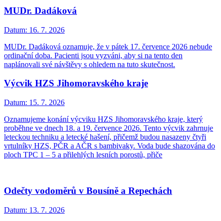
MUDr. Dadáková
Datum:
16. 7. 2026
MUDr. Dadáková oznamuje, že v pátek 17. července 2026 nebude
ordinační doba. Pacienti jsou vyzváni, aby si na tento den
naplánovali své návštěvy s ohledem na tuto skutečnost.
Výcvik HZS Jihomoravského kraje
Datum:
15. 7. 2026
Oznamujeme konání výcviku HZS Jihomoravského kraje, který
proběhne ve dnech 18. a 19. července 2026. Tento výcvik zahrnuje
leteckou techniku a letecké hašení, přičemž budou nasazeny čtyři
vrtulníky HZS, PČR a AČR s bambivaky. Voda bude shazována do
ploch TPC 1 – 5 a přilehlých lesních porostů, přiče
Odečty vodoměrů v Bousíně a Repechách
Datum:
13. 7. 2026