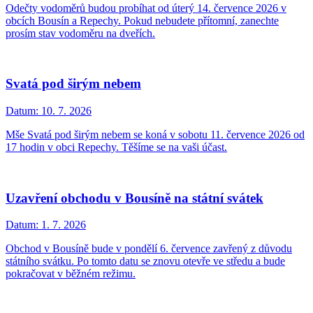
Odečty vodoměrů budou probíhat od úterý 14. července 2026 v
obcích Bousín a Repechy. Pokud nebudete přítomní, zanechte
prosím stav vodoměru na dveřích.
Svatá pod širým nebem
Datum:
10. 7. 2026
Mše Svatá pod širým nebem se koná v sobotu 11. července 2026 od
17 hodin v obci Repechy. Těšíme se na vaši účast.
Uzavření obchodu v Bousíně na státní svátek
Datum:
1. 7. 2026
Obchod v Bousíně bude v pondělí 6. července zavřený z důvodu
státního svátku. Po tomto datu se znovu otevře ve středu a bude
pokračovat v běžném režimu.