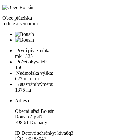
Obec
přátelská
rodině a seniorům
První pís. zmínka:
rok 1325
Počet obyvatel:
150
Nadmořská výška:
627 m. n. m.
Katastrání výměra:
1375 ha
Adresa
Obecní úřad Bousín
Bousín č.p.47
798 61 Drahany
ID Datové schránky: kiva8q3
IČO: 00288047