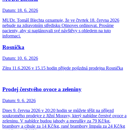
Datum:
18. 6. 2026
MUDr. Tomáš Blechta oznamuje, že ve čtvrtek 18. června 2026
nebude na zdravotním středisku Otinoves ordinovat. Prosíme
pacienty, aby si naplánovali své návštěvy s ohledem na tuto
informaci.
Rosnička
Datum:
10. 6. 2026
Zítra 11.6.2026 v 15.15 hodin přijede pojízdná prodejna Rosnička
Prodej čerstvého ovoce a zeleniny
Datum:
9. 6. 2026
Dnes 9. června 2026 v 20:20 hodin se můžete těšit na příjezd
soukromého prodejce z Jižní Moravy, který nabídne čerstvé ovoce a
zeleninu. V nabídce budou jahody a meruňky za 79 Kč/kg,
brambory a cibule za 14 Kč/kg, rané brambory Impala za 24 Kč/kg