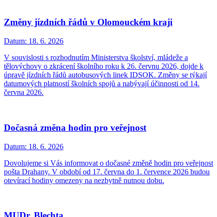
Změny jízdních řádů v Olomouckém kraji
Datum:
18. 6. 2026
V souvislosti s rozhodnutím Ministerstva školství, mládeže a
tělovýchovy o zkrácení školního roku k 26. červnu 2026, dojde k
úpravě jízdních řádů autobusových linek IDSOK. Změny se týkají
datumových platností školních spojů a nabývají účinnosti od 14.
června 2026.
Dočasná změna hodin pro veřejnost
Datum:
18. 6. 2026
Dovolujeme si Vás informovat o dočasné změně hodin pro veřejnost
pošta Drahany. V období od 17. června do 1. července 2026 budou
otevírací hodiny omezeny na nezbytně nutnou dobu.
MUDr. Blechta