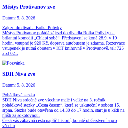
Městys Protivanov zve
Datum:
5. 8. 2026
Zájezd do divadla Bolka Polívky
Městys Protivanov pořádá zájezd do divadla Bolka Polívky na
brilantní komedii „Chlapi sobě“. Představení se koná 28.9. v 19
hodin, vstupné je 920 Kč, doprava autobusem je zdarma. Rezervace
vstupenek je nutná obratem v ICT knihovně v Protivanově, tel: 725
253 021.
SDH Niva zve
Datum:
5. 8. 2026
Pohádková stezka
SDH Niva srdečně zve všechny malé i velké na 3. ročník
pohádkové stezky „Cesta časem“, která se uskuteční v sobotu 15.
srpna. Stezka bude otevřena od 14.30 do 17 hodin, start je u kádi na
hřišti za sokolovnou.
Čeká vás zábavná cesta napříč historií, bohaté občerstvení a pro
všechn