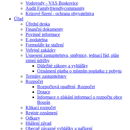
Vodovody - VAS Boskovice
Audit Familyfriendlycommunity
Krizové řízení - ochrana obyvatelstva
Úřad
Úřední deska
Finanční dokumenty
Povinné informace
E-podatelna
Formuláře ke stažení
Veřejné zakázky
Usnesení zastupitelstva, směrnice, jednací řád, plán
zimní údržby
Důležité zákony a vyhlášky
Oznámení platba o místním poplatku z pobytu
Termíny zastupitelstev
Rozpočet
Rozpočtová opatření, Rozpočet
Dotace
Informace o získání informací o rozpočtu obce
Bousín
Klikací rozpočet
Registr oznámení
Odkazy
Hlášení závad
Obecně závazné vyhlášky a nařízení