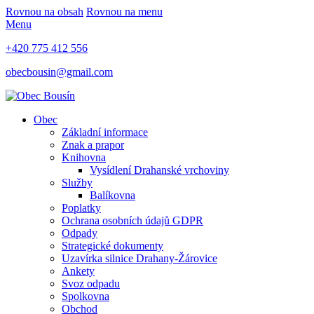
Rovnou na obsah
Rovnou na menu
Menu
+420 775 412 556
obecbousin@gmail.com
Obec
Základní informace
Znak a prapor
Knihovna
Vysídlení Drahanské vrchoviny
Služby
Balíkovna
Poplatky
Ochrana osobních údajů GDPR
Odpady
Strategické dokumenty
Uzavírka silnice Drahany-Žárovice
Ankety
Svoz odpadu
Spolkovna
Obchod