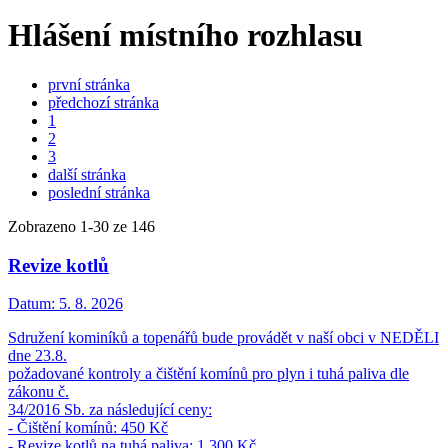
Hlášení místního rozhlasu
první stránka
předchozí stránka
1
2
3
další stránka
poslední stránka
Zobrazeno
1
-
30
ze 146
Revize kotlů
Datum:
5. 8. 2026
Sdružení kominíků a topenářů bude provádět v naší obci v NEDĚLI
dne 23.8.
požadované kontroly a čištění komínů pro plyn i tuhá paliva dle
zákonu č.
34/2016 Sb. za následující ceny:
- Čištění komínů: 450 Kč
- Revize kotlů na tuhá paliva: 1.300 Kč