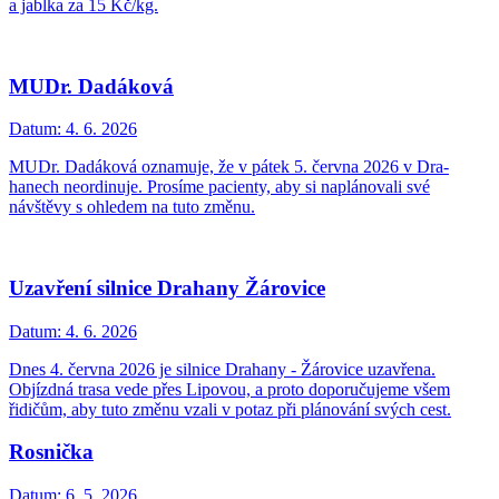
a jablka za 15 Kč/kg.
MUDr. Dadáková
Datum:
4. 6. 2026
MUDr. Dadáková oznamuje, že v pátek 5. června 2026 v Dra­
hanech neordinuje. Prosíme pacienty, aby si naplánovali své
návštěvy s ohledem na tuto změnu.
Uzavření silnice Drahany Žárovice
Datum:
4. 6. 2026
Dnes 4. června 2026 je silnice Drahany - Žárovice uzavřena.
Objízdná trasa vede přes Lipovou, a proto doporučujeme všem
řidičům, aby tuto změnu vzali v potaz při plánování svých cest.
Rosnička
Datum:
6. 5. 2026