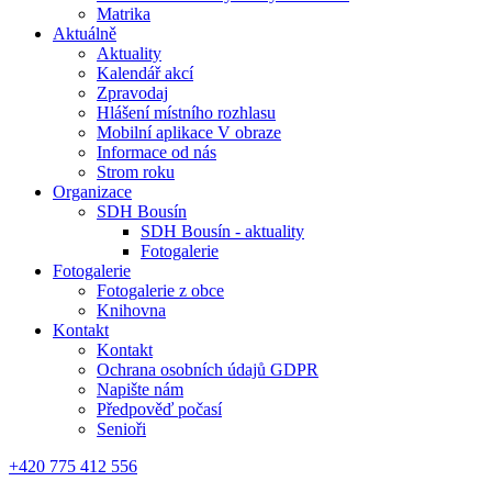
Matrika
Aktuálně
Aktuality
Kalendář akcí
Zpravodaj
Hlášení místního rozhlasu
Mobilní aplikace V obraze
Informace od nás
Strom roku
Organizace
SDH Bousín
SDH Bousín - aktuality
Fotogalerie
Fotogalerie
Fotogalerie z obce
Knihovna
Kontakt
Kontakt
Ochrana osobních údajů GDPR
Napište nám
Předpověď počasí
Senioři
+420 775 412 556