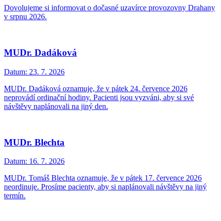
Dovolujeme si informovat o dočasné uzavírce provozovny Drahany
v srpnu 2026.
MUDr. Dadáková
Datum:
23. 7. 2026
MUDr. Dadáková oznamuje, že v pátek 24. července 2026
neprovádí ordinační hodiny. Pacienti jsou vyzváni, aby si své
návštěvy naplánovali na jiný den.
MUDr. Blechta
Datum:
16. 7. 2026
MUDr. Tomáš Blechta oznamuje, že v pátek 17. července 2026
neordinuje. Prosíme pacienty, aby si naplánovali návštěvy na jiný
termín.